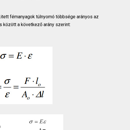
kitett fémanyagok túlnyomó többsége arányos az
s között a következő arány szerint: