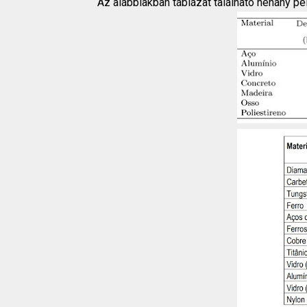
Az alábbiakban táblázat található néhány pé