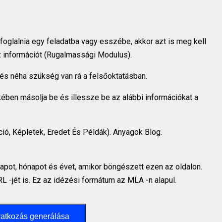
 foglalnia egy feladatba vagy esszébe, akkor azt is meg kell
az információt (Rugalmassági Modulus).
és néha szükség van rá a felsőoktatásban.
ében másolja be és illessze be az alábbi információkat a
ió, Képletek, Eredet És Példák). Anyagok Blog.
napot, hónapot és évet, amikor böngészett ezen az oldalon.
RL -jét is. Ez az idézési formátum az MLA -n alapul.
atkozás generálása