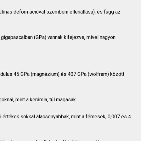
almas deformációval szembeni ellenállása), és függ az
 gigapascalban (GPa) vannak kifejezve, mivel nagyon
dulus 45 GPa (magnézium) és 407 GPa (wolfram) között
oknál, mint a kerámia, túl magasak.
 értékek sokkal alacsonyabbak, mint a fémesek, 0,007 és 4