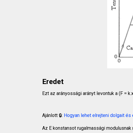
Eredet
Ezt az arányossági arányt levontuk a (F = k.x
Ajánlott 🔒:
Hogyan lehet elrejteni dolgait és é
Az E konstansot rugalmassági modulusnak