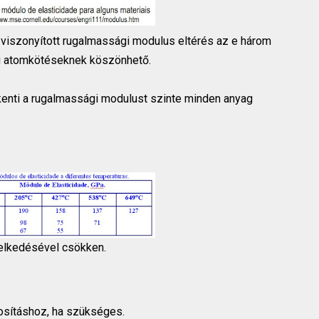
viszonyított rugalmassági modulus eltérés az e három
ú atomkötéseknek köszönhető.
enti a rugalmassági modulust szinte minden anyag
elkedésével csökken.
osításhoz, ha szükséges.