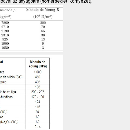
ldával az anyagokra (hőmérsékleti környezet):