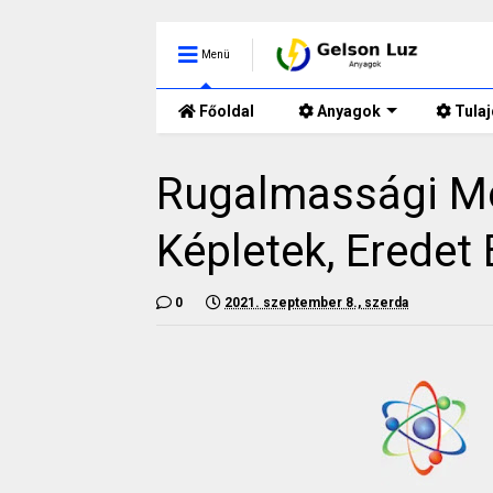
Menü
Főoldal
Anyagok
Tula
Rugalmassági Mod
Képletek, Eredet
0
2021. szeptember 8., szerda