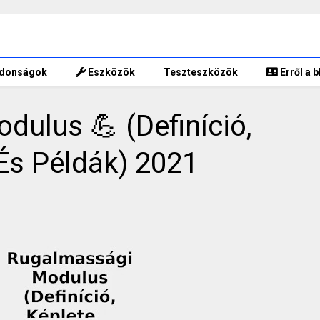
jdonságok
Eszközök
Teszteszközök
Erről a b
ulus 💪 (Definíció,
 És Példák) 2021