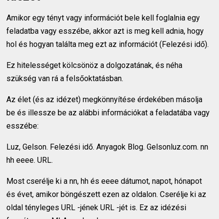
Amikor egy tényt vagy információt bele kell foglalnia egy
feladatba vagy esszébe, akkor azt is meg kell adnia, hogy
hol és hogyan találta meg ezt az információt (Felezési idő).
Ez hitelességet kölcsönöz a dolgozatának, és néha
szükség van rá a felsőoktatásban.
Az élet (és az idézet) megkönnyítése érdekében másolja
be és illessze be az alábbi információkat a feladatába vagy
esszébe:
Luz, Gelson. Felezési idő. Anyagok Blog. Gelsonluz.com. nn
hh eeee. URL.
Most cserélje ki a nn, hh és eeee dátumot, napot, hónapot
és évet, amikor böngészett ezen az oldalon. Cserélje ki az
oldal tényleges URL -jének URL -jét is. Ez az idézési