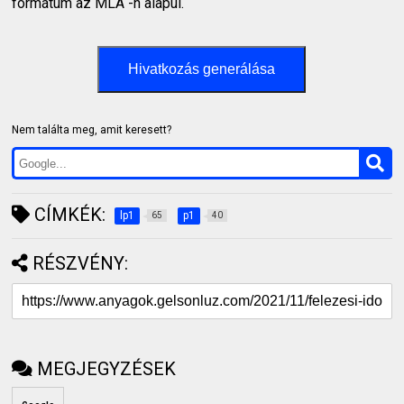
formátum az MLA -n alapul.
Hivatkozás generálása
Nem találta meg, amit keresett?
CÍMKÉK:
lp1
p1
65
40
RÉSZVÉNY:
MEGJEGYZÉSEK