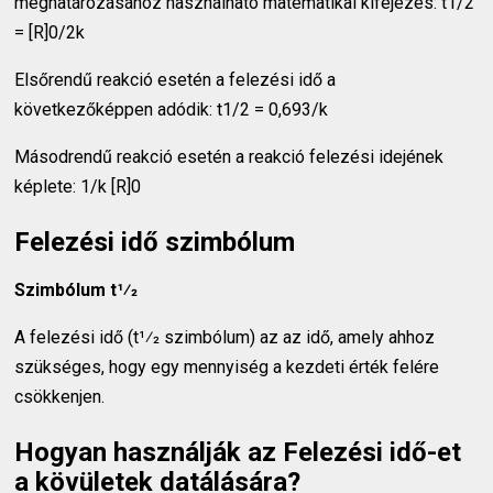
meghatározásához használható matematikai kifejezés: t1/2
= [R]0/2k
Elsőrendű reakció esetén a felezési idő a
következőképpen adódik: t1/2 = 0,693/k
Másodrendű reakció esetén a reakció felezési idejének
képlete: 1/k [R]0
Felezési idő szimbólum
Szimbólum t1⁄2
A felezési idő (t1⁄2 szimbólum) az az idő, amely ahhoz
szükséges, hogy egy mennyiség a kezdeti érték felére
csökkenjen.
Hogyan használják az Felezési idő-et
a kövületek datálására?