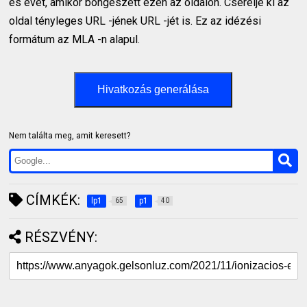
és évet, amikor böngészett ezen az oldalon. Cserélje ki az
oldal tényleges URL -jének URL -jét is. Ez az idézési
formátum az MLA -n alapul.
Hivatkozás generálása
Nem találta meg, amit keresett?
CÍMKÉK:
lp1
p1
65
40
RÉSZVÉNY: