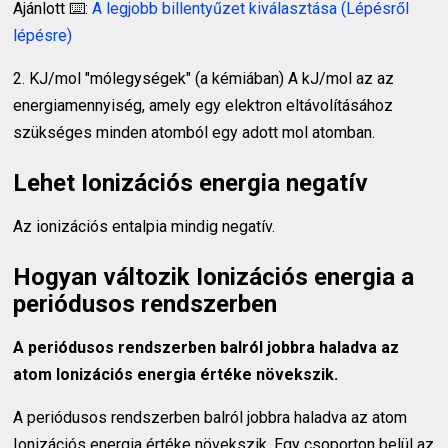
Ajánlott ⌨️:
A legjobb billentyűzet kiválasztása (Lépésről
lépésre)
2. KJ/mol "mólegységek" (a kémiában) A kJ/mol az az
energiamennyiség, amely egy elektron eltávolításához
szükséges minden atomból egy adott mol atomban.
Lehet Ionizációs energia negatív
Az ionizációs entalpia mindig negatív.
Hogyan változik Ionizációs energia a
periódusos rendszerben
A periódusos rendszerben balról jobbra haladva az
atom Ionizációs energia értéke növekszik.
A periódusos rendszerben balról jobbra haladva az atom
Ionizációs energia értéke növekszik. Egy csoporton belül az