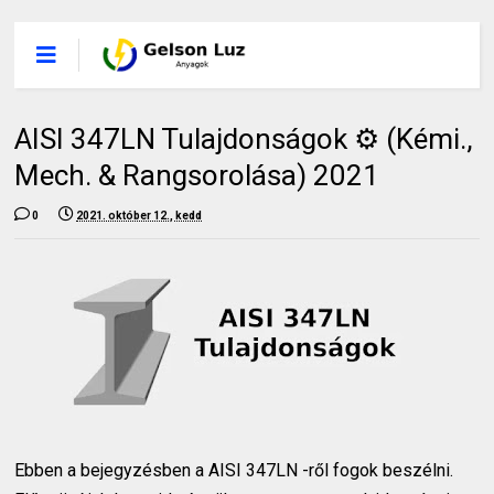
AISI 347LN Tulajdonságok ⚙️ (Kémi.,
Mech. & Rangsorolása) 2021
0
2021. október 12., kedd
Ebben a bejegyzésben a AISI 347LN -ről fogok beszélni.