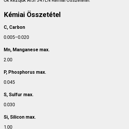
Ok kezdjük AISI 347LN Kémiai Összetétel.
Kémiai Összetétel
C, Carbon
0.005–0.020
Mn, Manganese max.
2.00
P, Phosphorus max.
0.045
S, Sulfur max.
0.030
Si, Silicon max.
1.00