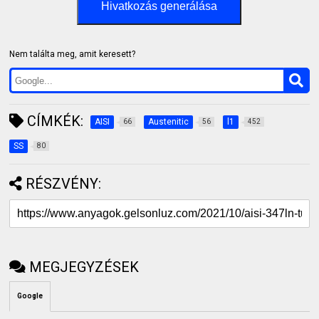
Hivatkozás generálása
Nem találta meg, amit keresett?
CÍMKÉK:
AISI
Austenitic
l1
66
56
452
SS
80
RÉSZVÉNY:
MEGJEGYZÉSEK
Google