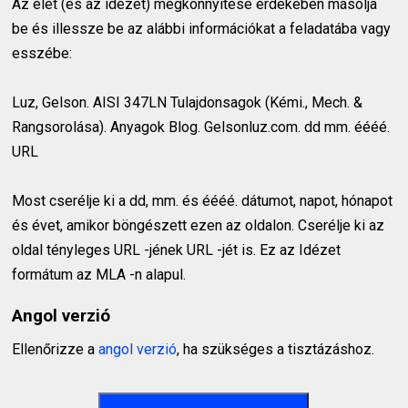
Az élet (és az idézet) megkönnyítése érdekében másolja
be és illessze be az alábbi információkat a feladatába vagy
esszébe:
Luz, Gelson. AISI 347LN Tulajdonsagok (Kémi., Mech. &
Rangsorolása). Anyagok Blog. Gelsonluz.com. dd mm. éééé.
URL
Most cserélje ki a dd, mm. és éééé. dátumot, napot, hónapot
és évet, amikor böngészett ezen az oldalon. Cserélje ki az
oldal tényleges URL -jének URL -jét is. Ez az Idézet
formátum az MLA -n alapul.
Angol verzió
Ellenőrizze a
angol verzió
, ha szükséges a tisztázáshoz.