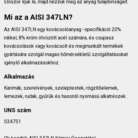
Először írjuk le, majd nézzük meg az anyag tulajdonságait.
Mi az a AISI 347LN?
Az AISI 347LN egy kovácsolóanyag -specifikáció 20%
nikkel, 8% króm ötvözött acél számára, és csupasz
kovácsolások vagy kovácsolt és megmunkált termékek
gyártására szolgál magas hőmérsékletű szolgáltatásokat
igénylő alkalmazásokhoz.
Alkalmazás
Karimák, szerelvények, szeleptestek, rögzítőelemek,
lemezek, rudak, gyűrűk és hasonló nyomású alkatrészek.
UNS szám
S34751