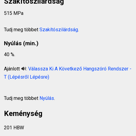
Szakítószilárdság
515 MPa
Tudj meg többet
Szakítószilárdság
.
Nyúlás (min.)
40 %.
Ajánlott 🔊:
Válassza Ki A Következő Hangszóró Rendszer -
T (Lépésről Lépésre)
Tudj meg többet
Nyúlás
.
Keménység
201 HBW