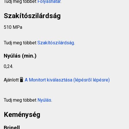
Tudj meg többet
Folyáshatár
.
Szakítószilárdság
510 MPa
Tudj meg többet
Szakítószilárdság
.
Nyúlás (min.)
0,24.
Ajánlott 🖥️:
A Monitort kiválasztása (lépésről lépésre)
Tudj meg többet
Nyúlás
.
Keménység
Brinell