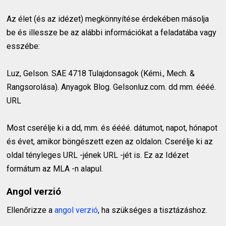
Az élet (és az idézet) megkönnyítése érdekében másolja
be és illessze be az alábbi információkat a feladatába vagy
esszébe:
Luz, Gelson. SAE 4718 Tulajdonsagok (Kémi., Mech. &
Rangsorolása). Anyagok Blog. Gelsonluz.com. dd mm. éééé.
URL
Most cserélje ki a dd, mm. és éééé. dátumot, napot, hónapot
és évet, amikor böngészett ezen az oldalon. Cserélje ki az
oldal tényleges URL -jének URL -jét is. Ez az Idézet
formátum az MLA -n alapul.
Angol verzió
Ellenőrizze a
angol verzió
, ha szükséges a tisztázáshoz.