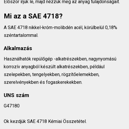
Először írjuk le, majd nézzük meg az anyag tulajdonságait.
Mi az a SAE 4718?
A SAE 4718 nikkel-króm-molibdén acél, körülbelül 0,18%
széntartalommal.
Alkalmazás
Használhatók repülőgép -alkatrészekben, nagynyomású
korrozív anyagból készült alkatrészekben, például
szelepekben, tengelyekben, rögzítőelemekben,
szerelvényekben és fogaskerekekben.
UNS szám
G47180
Ok kezdjük SAE 4718 Kémiai Összetétel.