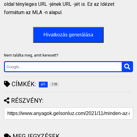
oldal tényleges URL -jének URL -jét is. Ez az Idézet
formátum az MLA -n alapul.
Hivatkozás generálása
Nem találta meg, amit keresett?
CÍMKÉK:
el1
118
RÉSZVÉNY:
MEGJEGYZÉSEK