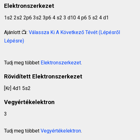
Elektronszerkezet
1s2 2s2 2p6 3s2 3p6 4 s2 3 d10 4 p6 5 s2 4 d1
Ajánlott 📺:
Válassza Ki A Következő Tévét (Lépésről
Lépésre)
Tudj meg többet
Elektronszerkezet
.
Rövidített Elektronszerkezet
[Kr] 4d1 5s2
Vegyértékelektron
3
Tudj meg többet
Vegyértékelektron
.