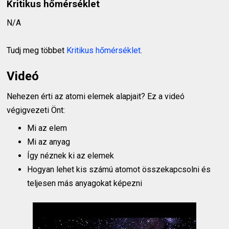
Kritikus hőmérséklet
N/A
Tudj meg többet
Kritikus hőmérséklet
.
Videó
Nehezen érti az atomi elemek alapjait? Ez a videó
végigvezeti Önt:
Mi az elem
Mi az anyag
Így néznek ki az elemek
Hogyan lehet kis számú atomot összekapcsolni és
teljesen más anyagokat képezni