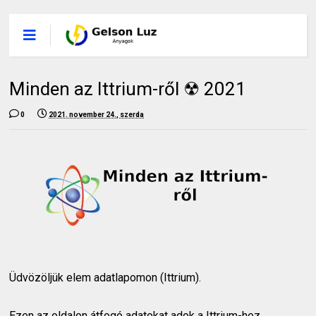
Minden az Ittrium-ről ☢ 2021
0
2021. november 24., szerda
Üdvözöljük elem adatlapomon (Ittrium).
Ezen az oldalon átfogó adatokat adok a Ittrium-hez.